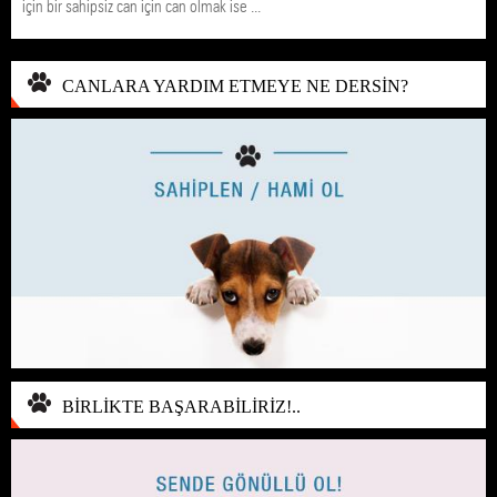
için bir sahipsiz can için can olmak ise ...
CANLARA YARDIM ETMEYE NE DERSİN?
BİRLİKTE BAŞARABİLİRİZ!..