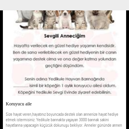
07 MAYIS 20 / 10:53
PATİ DÜKKAN
Koruyucu aile
Size hayat veren,hayatınız boyuncada destek olan annenize hayat hediye
etmek istermisiniz. Yedikule barınakta yaşayan 3000 barınak sakini
hayatlarına yapacagin küçücük dokunuşu bekliyor. Anneler gününde annen