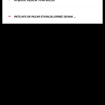
AYŞEGÜL KEDİCİK YUVA BULDU
--
PATİCAFE DE PAZAR ETKİNLİKLERİMİZ DEVAM ...