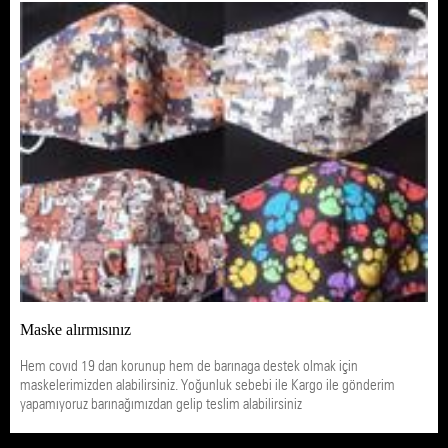
Maske alırmısınız
Hem covıd 19 dan korunup hem de barınaga destek olmak için
maskelerimizden alabilirsiniz. Yoğunluk sebebi ile Kargo ile gönderim
yapamıyoruz barınağımızdan gelip teslim alabilirsiniz