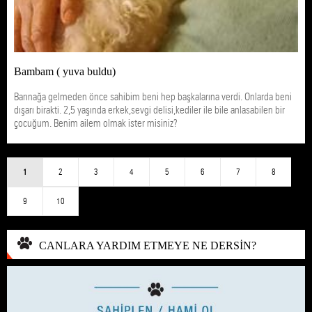
Bambam ( yuva buldu)
Barınağa gelmeden önce sahibim beni hep başkalarına verdi. Onlarda beni
dışarı birakti. 2,5 yaşında erkek,sevgi delisi,kediler ile bile anlasabilen bir
çocuğum. Benim ailem olmak ister misiniz?
1
2
3
4
5
6
7
8
9
10
CANLARA YARDIM ETMEYE NE DERSİN?