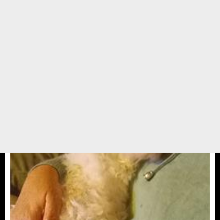
Max ( yuva buldu)
Merhaba ben Max. Eski sahiplerim ülkesine dönerken beni barınağa bıraktı.
Çok üzüldüm ve ağladım ama o beni geri almadı. Ben 3 yaş civarı bir
çocuğum. İnsanlara güvenmek için bana zaman tanımlarını istiyorum çünkü
güvenim çok kırıldı. Beni sabırla ...
23 KASIM 24 / 12:19
YUVA ARAYANLAR